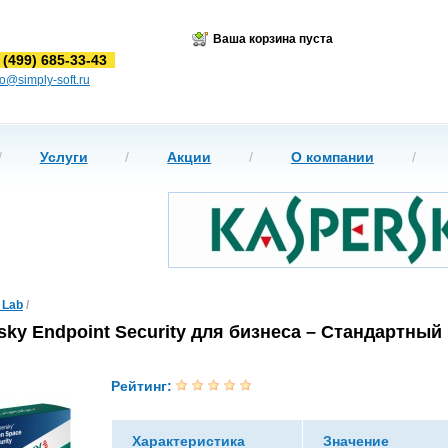
Ваша корзина пуста
 (499) 685-33-43
fo@simply-soft.ru
/
Услуги
/
Акции
/
О компании
/
 Lab
/
sky Endpoint Security для бизнеса – Стандартный
Рейтинг:
Характеристика
Значение