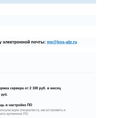
у электронной почты:
ms@kos-alp.ru
ржка сервера от 2 100 руб. в месяц
0
руб.
щь в настройке ПО
консультации специалиста, как установить и
оить купленное ПО.