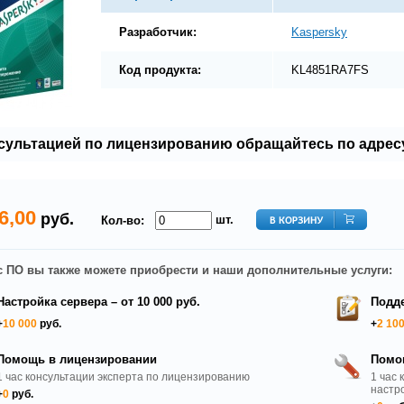
Разработчик:
Kaspersky
Код продукта:
KL4851RA7FS
нсультацией по лицензированию обращайтесь по адрес
6,00
руб.
шт.
Кол-во:
с ПО вы также можете приобрести и наши дополнительные услуги:
Настройка сервера – от 10 000 руб.
Подде
+
10 000
руб.
+
2 10
Помощь в лицензировании
Помо
1 час консультации эксперта по лицензированию
1 час 
настр
+
0
руб.