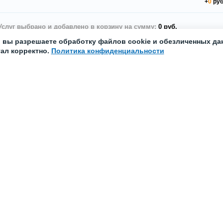
+
0
руб
Услуг выбрано и добавлено в корзину на сумму:
0 руб.
, вы разрешаете обработку файлов cookie и обезличенных да
тал корректно.
Политика конфиденциальности
Нов
 ли Software Assurance для Windows XP
Ixbt.
onal?
Режи
знает
конку
обочные, ОЕМ-версии и пакеты для легализации
Ixbt.
XP Professional поддерживают эту опцию. Но
Титан
 ОС, имеющих право на Software Assurance,
SpO2,
ется ежемесячно. Поэтому в каждом конкретном
Пред
еобходимо обратиться за консультацией к
менеджеру.
Ixbt.
Для 
места
ть все вопросы и ответы
Ixbt.
Никак
Huaw
на Ki