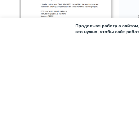
Продолжая работу с сайтом
это нужно, чтобы сайт рабо
FAQ
Доступна
Professi
Да - кор
Windows 
перечень
обновля
случае н
нашему 
Прочита