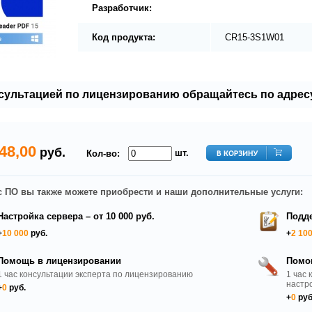
Разработчик:
Код продукта:
CR15-3S1W01
нсультацией по лицензированию обращайтесь по адрес
48,00
руб.
шт.
Кол-во:
с ПО вы также можете приобрести и наши дополнительные услуги:
Настройка сервера – от 10 000 руб.
Подде
+
10 000
руб.
+
2 10
Помощь в лицензировании
Помо
1 час консультации эксперта по лицензированию
1 час 
настр
+
0
руб.
+
0
руб