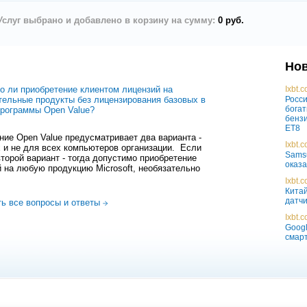
Услуг выбрано и добавлено в корзину на сумму:
0 руб.
Нов
о ли приобретение клиентом лицензий на
Ixbt.
тельные продукты без лицензирования базовых в
Росси
богат
программы Open Value?
бензи
ET8
ие Open Value предусматривает два варианта -
Ixbt.
 и не для всех компьютеров организации. Если
Sams
торой вариант - тогда допустимо приобретение
оказа
 на любую продукцию Microsoft, необязательно
.
Ixbt.
Китай
датчи
ть все вопросы и ответы
Ixbt.
Googl
смар