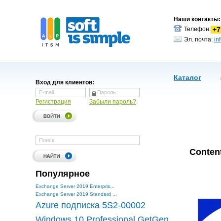
Распространяется
Наши контакты:
Требуется ли при
+7
Телефон:
бездисковых устр
лицензированная 
Эл. почта:
in
Каталог
Вход для клиентов:
Регистрация
Забыли пароль?
Conten
Популярное
Exchange Server 2019 Enterpris...
Exchange Server 2019 Standard ...
Azure подписка 5S2-00002
Windows 10 Professional GetGen...