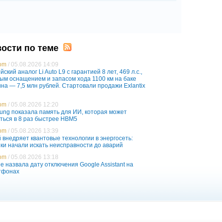
ости по теме
com
/ 05.08.2026 14:09
йский аналог Li Auto L9 с гарантией 8 лет, 469 л.с.,
ым оснащением и запасом хода 1100 км на баке
на — 7,5 млн рублей. Стартовали продажи Exlantix
com
/ 05.08.2026 12:20
ung показала память для ИИ, которая может
ться в 8 раз быстрее HBM5
com
/ 05.08.2026 13:39
 внедряет квантовые технологии в энергосеть:
ки начали искать неисправности до аварий
com
/ 05.08.2026 13:18
e назвала дату отключения Google Assistant на
тфонах