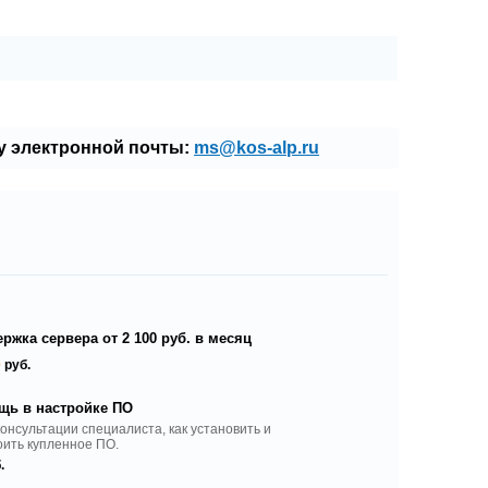
у электронной почты:
ms@kos-alp.ru
ржка сервера от 2 100 руб. в месяц
0
руб.
щь в настройке ПО
консультации специалиста, как установить и
оить купленное ПО.
.