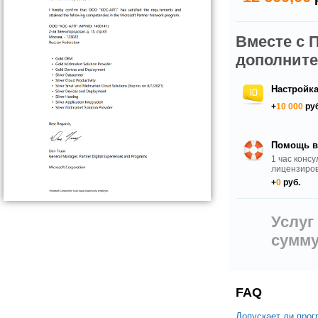
Вместе с 
дополните
Настройка
+
10 000
руб
Помощь в
1 час консу
лицензиро
+
0
руб.
Услуг
сумм
FAQ
Допускает ли прог