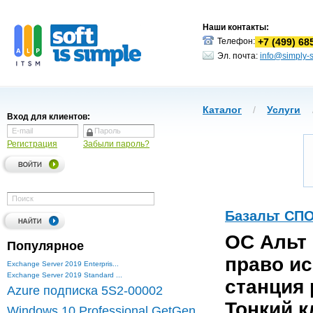
Наши контакты:
+7 (499) 6
Телефон:
Эл. почта:
info@simply-s
Каталог
/
Услуги
Вход для клиентов:
Регистрация
Забыли пароль?
Базальт СП
ОC Альт 
Популярное
право и
Exchange Server 2019 Enterpris...
Exchange Server 2019 Standard ...
станция 
Azure подписка 5S2-00002
Тонкий кл
Windows 10 Professional GetGen...